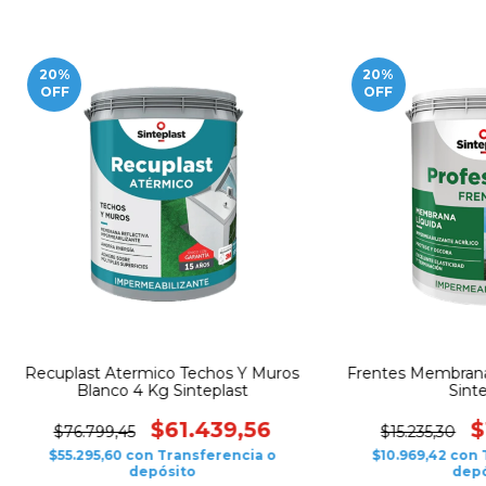
20
%
20
%
OFF
OFF
Recuplast Atermico Techos Y Muros
Frentes Membrana 
Blanco 4 Kg Sinteplast
Sinte
$61.439,56
$
$76.799,45
$15.235,30
$55.295,60
con
Transferencia o
$10.969,42
con
depósito
depó