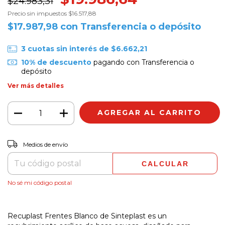
$24.983,31
Precio sin impuestos
$16.517,88
$17.987,98
con
Transferencia o depósito
3
cuotas sin interés de
$6.662,21
10% de descuento
pagando con Transferencia o
depósito
Ver más detalles
CAMBIAR CP
Entregas para el CP:
Medios de envío
CALCULAR
No sé mi código postal
Recuplast Frentes Blanco de Sinteplast es un