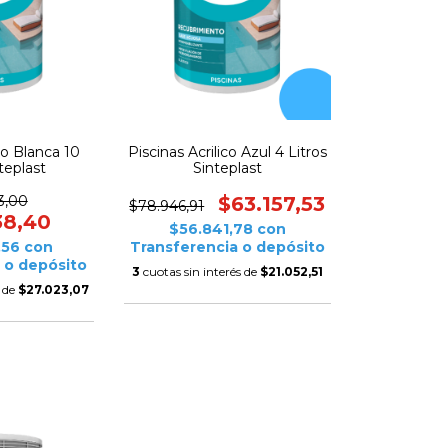
co Blanca 10
Piscinas Acrilico Azul 4 Litros
teplast
Sinteplast
3,00
$63.157,53
$78.946,91
38,40
$56.841,78
con
,56
con
Transferencia o depósito
 o depósito
3
cuotas sin interés de
$21.052,51
s de
$27.023,07