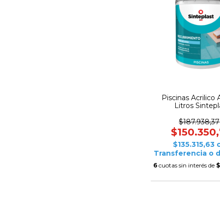
Piscinas Acrilico 
Litros Sintepl
$187.938,37
$150.350
$135.315,63
Transferencia o 
6
cuotas sin interés de
$