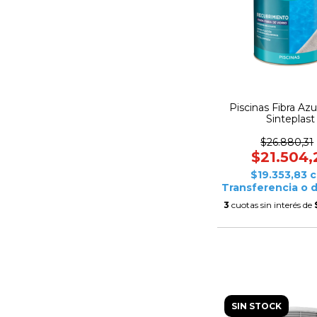
Piscinas Fibra Azul
Sinteplast
$26.880,31
$21.504,
$19.353,83
c
Transferencia o 
3
cuotas sin interés de
SIN STOCK