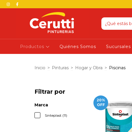
Productos
Quiénes Somos
Sucursales
Inicio
>
Pinturas
>
Hogar y Obra
>
Piscinas
Filtrar por
20
%
Marca
OFF
Sinteplast (11)