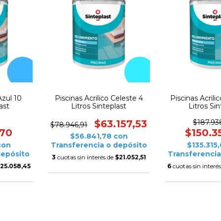
Azul 10
Piscinas Acrilico Celeste 4
Piscinas Acrili
ast
Litros Sinteplast
Litros Sin
$63.157,53
$187.93
$78.946,91
,70
$150.3
$56.841,78
con
con
Transferencia o depósito
$135.315
depósito
Transferencia
3
cuotas sin interés de
$21.052,51
25.058,45
6
cuotas sin interé