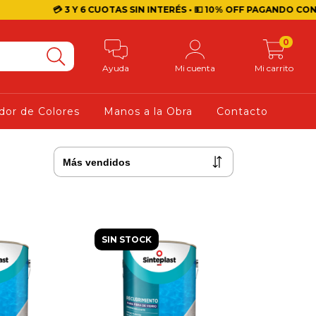
💳 3 Y 6 CUOTAS SIN INTERÉS • 💵 10% OFF PAGANDO CON TRANSF
0
Ayuda
Mi cuenta
Mi carrito
dor de Colores
Manos a la Obra
Contacto
SIN STOCK