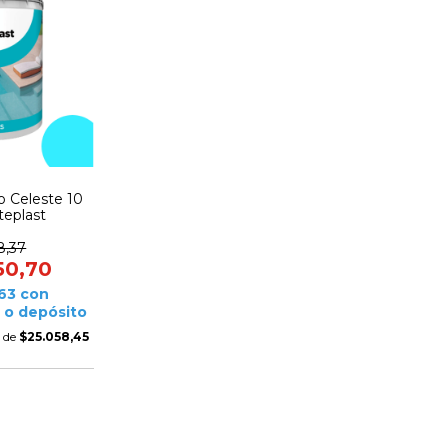
co Celeste 10
teplast
8,37
50,70
,63
con
 o depósito
s de
$25.058,45