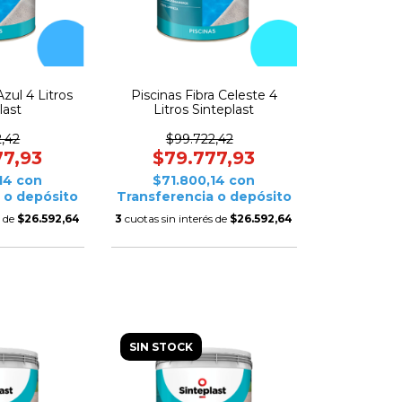
Azul 4 Litros
Piscinas Fibra Celeste 4
last
Litros Sinteplast
,42
$99.722,42
77,93
$79.777,93
,14
con
$71.800,14
con
 o depósito
Transferencia o depósito
s de
$26.592,64
3
cuotas sin interés de
$26.592,64
SIN STOCK