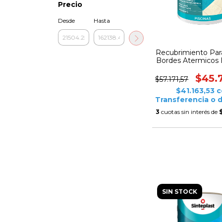
Precio
Desde
Hasta
Recubrimiento Par
Bordes Atermicos 
Litros Sintepl
$45.
$57.171,57
$41.163,53
c
Transferencia o 
3
cuotas sin interés de
SIN STOCK