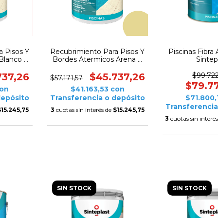
a Pisos Y
Recubrimiento Para Pisos Y
Piscinas Fibra 
Blanco 4
Bordes Atermicos Arena 4
Sintep
ast
Litros Sinteplast
737,26
$45.737,26
$99.722
$57.171,57
$79.7
on
$41.163,53
con
depósito
Transferencia o depósito
$71.800
Transferencia
$15.245,75
3
cuotas sin interés de
$15.245,75
3
cuotas sin interé
SIN STOCK
SIN STOCK