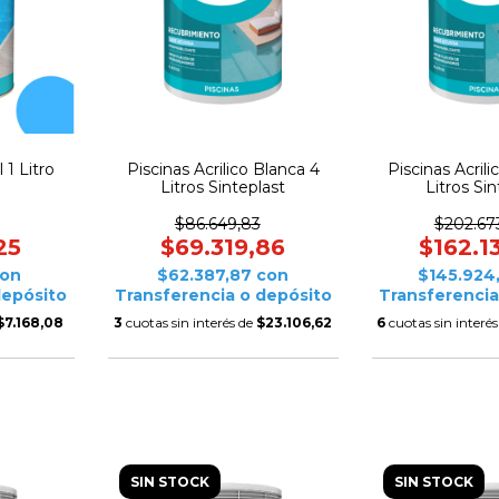
 1 Litro
Piscinas Acrilico Blanca 4
Piscinas Acrili
Litros Sinteplast
Litros Sin
$86.649,83
$202.67
25
$69.319,86
$162.1
on
$62.387,87
con
$145.924
depósito
Transferencia o depósito
Transferencia
$7.168,08
3
cuotas sin interés de
$23.106,62
6
cuotas sin interé
SIN STOCK
SIN STOCK