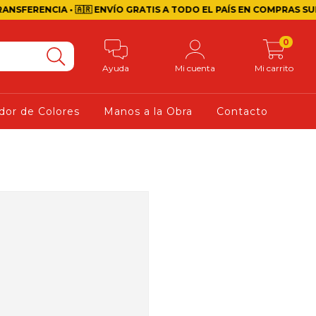
RENCIA • 🇦🇷 ENVÍO GRATIS A TODO EL PAÍS EN COMPRAS SUPERIOR
0
Ayuda
Mi cuenta
Mi carrito
dor de Colores
Manos a la Obra
Contacto